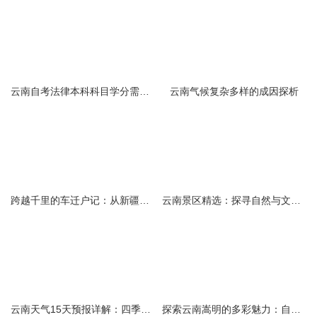
云南自考法律本科科目学分需求解析
云南气候复杂多样的成因探析
跨越千里的车迁户记：从新疆到云南的旅程
云南景区精选：探寻自然与文化的绝美交融
云南天气15天预报详解：四季如春的多样变化
探索云南嵩明的多彩魅力：自然风光与文化之旅