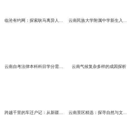
临沧有约网：探索耿马离异人群的在线交友新选择
云南民族大学附属中学新生入学必备生活用品清单及建议
云南自考法律本科科目学分需求解析
云南气候复杂多样的成因探析
跨越千里的车迁户记：从新疆到云南的旅程
云南景区精选：探寻自然与文化的绝美交融