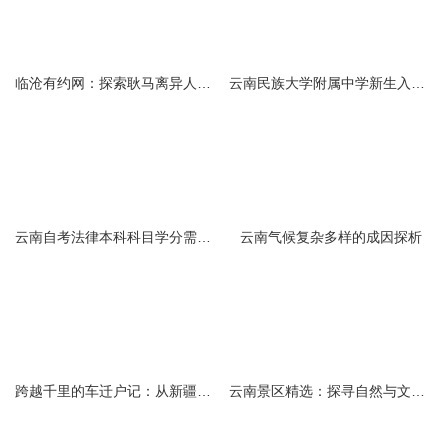
临沧有约网：探索耿马离异人群的在线交友新选择
云南民族大学附属中学新生入学必备生活用品清单及建议
云南自考法律本科科目学分需求解析
云南气候复杂多样的成因探析
跨越千里的车迁户记：从新疆到云南的旅程
云南景区精选：探寻自然与文化的绝美交融