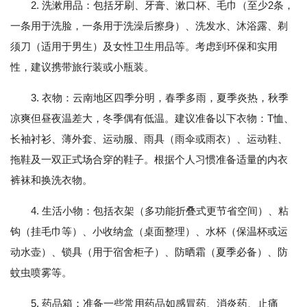
2. 洗漱用品：包括牙刷、牙膏、漱口杯、毛巾（至少2条，
一条用于洗脸，一条用于洗澡后擦身）、洗发水、沐浴露、剃
须刀（适用于男生）及女性卫生用品等。考虑到环保和实用
性，建议携带旅行装或小瓶装。
3. 衣物：云南地区四季分明，春季多雨，夏季炎热，秋季
凉爽但昼夜温差大，冬季偶有低温。建议准备以下衣物：T恤、
长袖衬衫、薄外套、运动服、雨具（雨伞或雨衣）、运动鞋、
拖鞋及一双正式场合穿的鞋子。根据个人习惯准备适量的内衣
裤袜和换洗衣物。
4. 生活小物：包括衣架（多功能折叠式更节省空间）、粘
钩（挂毛巾等）、小收纳盒（桌面整理）、水杯（保温杯或运
动水壶）、锁具（用于宿舍柜子）、防晒霜（夏季必备）、防
蚊虫喷雾等。
5. 药品箱：准备一些常用药品如感冒药、消炎药、止痛