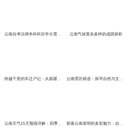
云南自考法律本科科目学分需求解析
云南气候复杂多样的成因探析
跨越千里的车迁户记：从新疆到云南的旅程
云南景区精选：探寻自然与文化的绝美交融
云南天气15天预报详解：四季如春的多样变化
探索云南嵩明的多彩魅力：自然风光与文化之旅