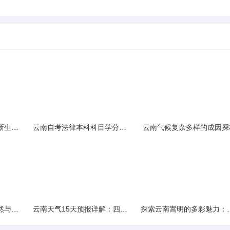
云南民族大学附属中学新生入学必备生活用品清单及建议
云南自考法律本科科目学分需求解析
云南气候复杂多样的成因探
云南景区精选：探寻自然与文化的绝美交融
云南天气15天预报详解：四季如春的多样变化
探索云南嵩明的多彩