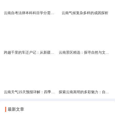
云南自考法律本科科目学分需求解析
云南气候复杂多样的成因探析
跨越千里的车迁户记：从新疆到云南的旅程
云南景区精选：探寻自然与文化的绝美交融
云南天气15天预报详解：四季如春的多样变化
探索云南嵩明的多彩魅力：自然风光与文化之旅
最新文章