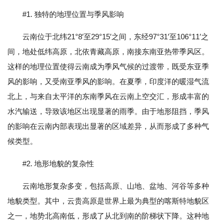
#1. 独特的地理位置与季风影响
云南位于北纬21°8′至29°15′之间，东经97°31′至106°11′之
间，地处低纬高原，北依青藏高原，南接东南亚热带季风区。
这样的地理位置使得云南成为季风气候的过渡带，既受东亚季
风的影响，又受南亚季风的影响。在夏季，印度洋的暖湿气流
北上，与来自太平洋的东南季风在云南上空交汇，形成丰富的
水汽输送，导致该地区出现显著的雨季。由于地形阻挡，季风
的影响在云南内部表现出显著的区域差异，从而形成了多种气
候类型。
#2. 地形地貌的复杂性
云南地形复杂多变，包括高原、山地、盆地、河谷等多种
地貌类型。其中，云贵高原是世界上最为典型的喀斯特地貌区
之一，地势北高南低，形成了从北到南的阶梯状下降。这种地