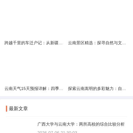
跨越千里的车迁户记：从新疆到云南的旅程
云南景区精选：探寻自然与文化的绝美交融
云南天气15天预报详解：四季如春的多样变化
探索云南嵩明的多彩魅力：自然风光与文化之旅
最新文章
广西大学与云南大学：两所高校的综合比较分析
2026-07-06 21:30:03