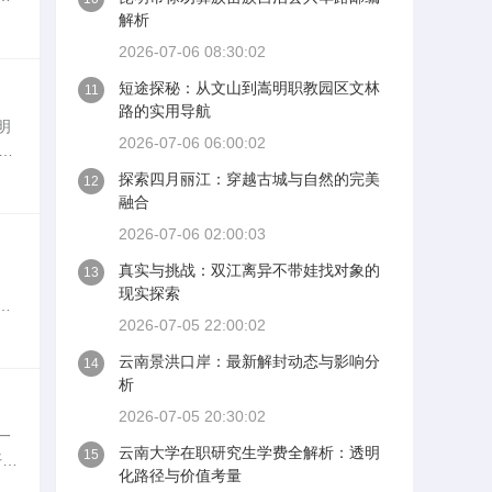
圆
解析
2026-07-06 08:30:02
短途探秘：从文山到嵩明职教园区文林
11
路的实用导航
明
2026-07-06 06:00:02
方
工
探索四月丽江：穿越古城与自然的完美
12
融合
2026-07-06 02:00:03
真实与挑战：双江离异不带娃找对象的
13
现实探索
的
2026-07-05 22:00:02
要
云南景洪口岸：最新解封动态与影响分
14
析
2026-07-05 20:30:02
一
云南大学在职研究生学费全解析：透明
15
开启
化路径与价值考量
站