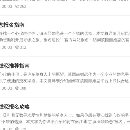
滇圆囍婚恋”这一平台展开，详细解析其为何成为耿马找女朋友的佳选。滇
:00:03
262
恋报名指南
找一个心仪的伴侣，滇圆囍婚恋是一个不错的选择。本文将详细介绍昆
助您顺利开启寻缘之旅。报名途径1. 官方网站报名：访问滇圆囍婚恋的官
名参加婚恋活动。 2. 线下门店报名：前往滇圆囍婚恋的实体门店，与
:00:03
312
婚恋推荐指南
心仪的伴侣，是许多单身人士的愿望。滇圆囍婚恋作为一个专业的婚恋平
供了便捷的交友渠道。本文将详细介绍如何在滇圆囍婚恋平台上寻找合适
的婚恋之旅中收获美满与幸福。明确需求与目标 在开始寻找之前，首先
:30:03
108
.
婚恋报名攻略
，吸引着无数寻求爱情和婚姻的单身人士。如果你想在丽江找到心仪的另
个不错的选择。本文将为你详细介绍如何在丽江通过“滇圆囍婚恋”报名，
丽江参加“滇圆囍婚恋”活动，你可以通过以下途径进行报名：1. 官方网
:30:02
179