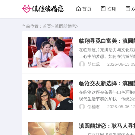
首页
临翔
当前位置：
首页
>
滇圆囍婚恋
>
临翔寻觅白富美：滇圆
在临翔这片充满活力与文化底
士心中的梦想。如何在浩瀚的
心头的一道难题。近年来，随
胡仁蕊
2026-06-13 09
和成功的案例，逐渐成为...
临沧交友新选择：滇圆
在临沧这座被茶香与山色环抱
现代生活节奏的加快，传统的
下，“滇圆囍婚恋”应运而生
邵楠君
2026-05-06 12
了一个既真实又可靠的交...
滇圆囍婚恋：耿马人寻
在互联网飞速发展的今天，