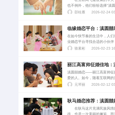
也不例外，他们纷纷选择“滇
细介绍“滇圆囍婚恋”平台的
邵桂雁
2026-02-24 03
婚恋平台简介“滇圆囍...
临缘婚恋平台：滇圆囍
在如今快节奏的生活中，人们
业婚恋平台寻找合适的小伙伴
以它的靠谱、真实以及优质
骆素彬
2026-02-23 16
身的男女都渴望能够找到一...
丽江高富帅征婚佳地：
滇圆囍婚恋——丽江高富帅征
爱的人。如今，随着互联网的
恋作为丽江地区知名的征婚平
元琴丽
2026-02-12 03
找高富帅的理想选择提供参...
耿马婚恋推荐：滇圆囍
在耿马这片充满民族风情的
战，也是一次美丽的邂逅。而