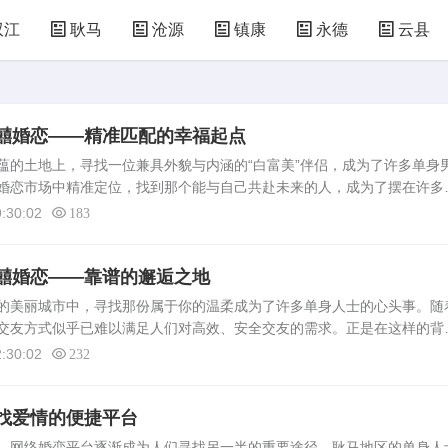
双江
耿马
沧源
镇康
永德
云县
囍婚恋——精准匹配的幸福起点
蕴的土地上，寻找一位兼具外貌与内涵的“白富美”伴侣，成为了许多单身
婚恋市场中精准定位，找到那个能与自己共赴未来的人，成为了摆在许多
着网络婚恋服务的兴起，滇圆囍婚恋以其专业的匹配服务、真实的用户群
:30:02
183
囍婚恋——靠谱的邂逅之地
的美丽城市中，寻找那份属于你的温柔成为了许多单身人士的心头事。随
交友方式似乎已难以满足人们对高效、安全交友的需求。正是在这样的背
，它不仅是一个平台，更像是一座连接心与心的桥梁，为临沧的单身男女提
:30:02
232
找爱情的便捷平台
网络婚恋平台逐渐成为人们寻找另一半的重要途径。耿马地区的单身人