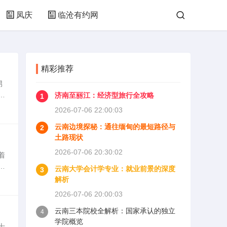
凤庆
临沧有约网
精彩推荐
男
人
济南至丽江：经济型旅行全攻略
1
体
2026-07-06 22:00:03
云南边境探秘：通往缅甸的最短路径与
2
土路现状
2026-07-06 20:30:02
着
景
云南大学会计学专业：就业前景的深度
3
供
解析
2026-07-06 20:00:03
云南三本院校全解析：国家承认的独立
4
学院概览
士