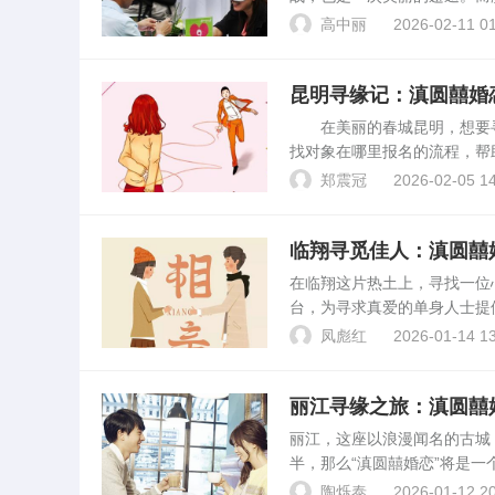
半的首选之地。本文将围绕“
高中丽
2026-02-11 01
囍婚恋平台介绍滇圆囍婚恋...
昆明寻缘记：滇圆囍婚
在美丽的春城昆明，想要寻
找对象在哪里报名的流程，帮
网站，填写个人信息，选择报
郑震冠
2026-02-05 14
作人员沟通，了解...
临翔寻觅佳人：滇圆囍
在临翔这片热土上，寻找一位
台，为寻求真爱的单身人士提
小姐姐，以期帮助您在临翔
凤彪红
2026-01-14 13
明确自己的需求和目标。这包..
丽江寻缘之旅：滇圆囍
丽江，这座以浪漫闻名的古城
半，那么“滇圆囍婚恋”将是一
你的寻缘之旅。报名途径想要在
陶烁泰
2026-01-12 20