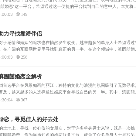
圆囍婚恋”这一平台，希望通过这一便捷的平台找到自己的意中人。本文将
特色服务、用户群体及使用效果等，帮助更多人了解并使用这一平台。滇圆
:00:03
149
助力寻找靠谱伴侣
对于感情和婚姻的追求也在悄然发生改变。越来越多的单身人士希望通过
，在广阔的互联网世界里寻找到真正的另一半。在这个领域中，滇圆囍婚
服务受到了广大临沧市民的欢迎与青睐。 面对忙碌的生活和工作，不少
:00:03
258
滇圆囍婚恋全解析
婚首选平台在风景如画的丽江，独特的文化与浪漫的氛围吸引了无数寻求
普及，越来越多的人选择通过婚恋平台寻找自己的另一半。其中，滇圆囍
台，备受瞩目。本文将详细解析滇圆囍婚恋的特点与优势，为丽江征婚者
:30:04
367
婚恋，寻觅佳人的好去处
土地上，寻找一位心仪的女朋友，对于许多单身男士来说，既是一次挑
滇圆囍婚恋，作为当地知名的婚恋服务平台，成为了众多单身人士寻找另