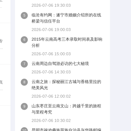
2026-07-06 19:30:03
详
囍
临沧有约网：遂宁市婚姻介绍所的在线
5
桥梁与信任平台
2026-07-06 19:00:03
2015年云南高考三本录取时间表及影响
6
专
分析
恋
单
2026-07-06 15:00:03
云南周边自驾游必访的七大秘境
7
2026-07-06 14:30:03
云南之旅：探秘丽江古城与香格里拉的
真
8
绝美风光
婚
寻
2026-07-06 12:00:02
山东枣庄至云南文山：跨越千里的旅程
9
与里程考究
2026-07-06 10:30:02
一
昆明市禄劝彝族苗族自治县兴华路邮编
10