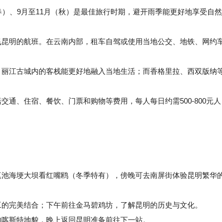
（春）、9月至11月（秋）是最佳旅行时期，避开雨季能更好地享受自然
昆明的航班。在云南内部，租车自驾或使用当地公交、地铁、网约
丽江古城内的客栈能更好地融入当地生活；而香格里拉、西双版纳
通、住宿、餐饮、门票和购物等费用，每人每日约需500-800元人
池海埂大坝看红嘴鸥（冬季特有），傍晚可去南屏街体验昆明繁华
的完美结合；下午前往金马碧鸡坊，了解昆明的历史与文化。
喀斯特地貌，晚上返回昆明准备前往下一站。