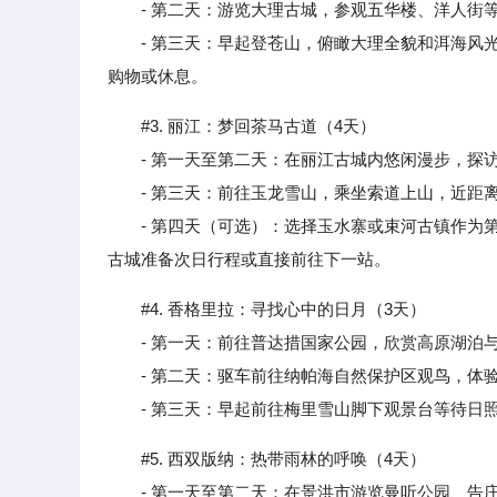
- 第二天：游览大理古城，参观五华楼、洋人街等
- 第三天：早起登苍山，俯瞰大理全貌和洱海风光
购物或休息。
#3. 丽江：梦回茶马古道（4天）
- 第一天至第二天：在丽江古城内悠闲漫步，探访
- 第三天：前往玉龙雪山，乘坐索道上山，近距离
- 第四天（可选）：选择玉水寨或束河古镇作为第
古城准备次日行程或直接前往下一站。
#4. 香格里拉：寻找心中的日月（3天）
- 第一天：前往普达措国家公园，欣赏高原湖泊与
- 第二天：驱车前往纳帕海自然保护区观鸟，体验
- 第三天：早起前往梅里雪山脚下观景台等待日照
#5. 西双版纳：热带雨林的呼唤（4天）
- 第一天至第二天：在景洪市游览曼听公园、告庄