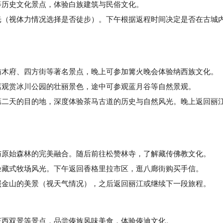
历史文化景点，体验白族建筑与民俗文化。
（视体力情况选择是否徒步）。下午根据返程时间决定是否在古城
木府、四方街等著名景点，晚上可参加篝火晚会体验纳西族文化。
观赏冰川公园的壮丽景色，途中可参观蓝月谷等自然景观。
二天的目的地，深度体验茶马古道的历史与自然风光。晚上返回丽
原始森林的完美融合。随后前往松赞林寺，了解藏传佛教文化。
藏式牧场风光。下午返回香格里拉市区，逛八廊街购买手信。
金山的美景（视天气情况），之后返回丽江或继续下一段旅程。
西双景等景点，品尝傣族风味美食，体验傣迪文化。