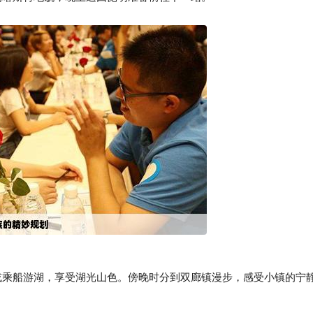
乘船游湖，享受湖光山色。傍晚时分到双廊镇漫步，感受小镇的宁