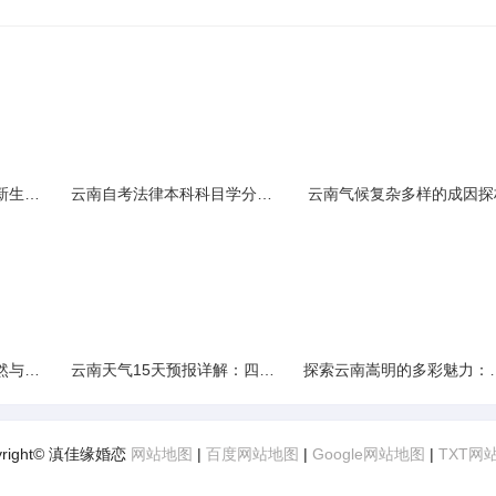
云南民族大学附属中学新生入学必备生活用品清单及建议
云南自考法律本科科目学分需求解析
云南气候复杂多样的成因探
云南景区精选：探寻自然与文化的绝美交融
云南天气15天预报详解：四季如春的多样变化
探索云南嵩明的多彩
yright© 滇佳缘婚恋
网站地图
|
百度网站地图
|
Google网站地图
|
TXT网