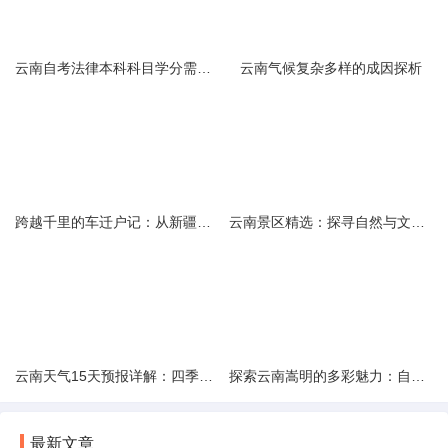
云南自考法律本科科目学分需求解析
云南气候复杂多样的成因探析
跨越千里的车迁户记：从新疆到云南的旅程
云南景区精选：探寻自然与文化的绝美交融
云南天气15天预报详解：四季如春的多样变化
探索云南嵩明的多彩魅力：自然风光与文化之旅
最新文章