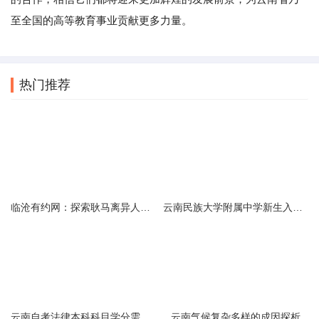
至全国的高等教育事业贡献更多力量。
热门推荐
临沧有约网：探索耿马离异人群的在线交友新选择
云南民族大学附属中学新生入学必备生活用品清单及建议
云南自考法律本科科目学分需求解析
云南气候复杂多样的成因探析