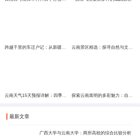
跨越千里的车迁户记：从新疆到云南的旅程
云南景区精选：探寻自然与文化的绝美交融
云南天气15天预报详解：四季如春的多样变化
探索云南嵩明的多彩魅力：自然风光与文化之旅
最新文章
广西大学与云南大学：两所高校的综合比较分析