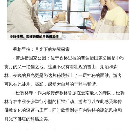
香格里拉：月光下的秘境探索
- 普达措国家公园：位于香格里拉的普达措国家公园是中秋
赏月的又一绝佳之地。这里不仅有着壮观的雪山、湖泊和森
林，夜晚的月光更是为这片秘境披上了一层神秘的面纱。游客
可以在此徒步、摄影，感受大自然的宁静与和谐。
- 松赞林寺：作为藏传佛教格鲁派在云南最大的寺院，松赞
林寺在中秋夜会举行小型的祈福活动。游客可以在此感受藏传
佛教文化的深邃与庄严，同时欣赏到寺庙内独特的建筑风格和
月光下佛塔的静谧之美。