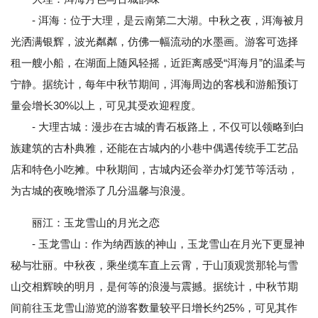
- 洱海：位于大理，是云南第二大湖。中秋之夜，洱海被月
光洒满银辉，波光粼粼，仿佛一幅流动的水墨画。游客可选择
租一艘小船，在湖面上随风轻摇，近距离感受“洱海月”的温柔与
宁静。据统计，每年中秋节期间，洱海周边的客栈和游船预订
量会增长30%以上，可见其受欢迎程度。
- 大理古城：漫步在古城的青石板路上，不仅可以领略到白
族建筑的古朴典雅，还能在古城内的小巷中偶遇传统手工艺品
店和特色小吃摊。中秋期间，古城内还会举办灯笼节等活动，
为古城的夜晚增添了几分温馨与浪漫。
丽江：玉龙雪山的月光之恋
- 玉龙雪山：作为纳西族的神山，玉龙雪山在月光下更显神
秘与壮丽。中秋夜，乘坐缆车直上云霄，于山顶观赏那轮与雪
山交相辉映的明月，是何等的浪漫与震撼。据统计，中秋节期
间前往玉龙雪山游览的游客数量较平日增长约25%，可见其作