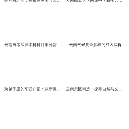
临沧有约网：探索耿马离异人群的在线交友新选择
云南民族大学附属中学新生入学必备生活用品清单及建议
云南自考法律本科科目学分需求解析
云南气候复杂多样的成因探析
跨越千里的车迁户记：从新疆到云南的旅程
云南景区精选：探寻自然与文化的绝美交融