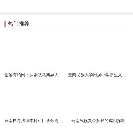
热门推荐
临沧有约网：探索耿马离异人群的在线交友新选择
云南民族大学附属中学新生入学必备生活用品清单及建议
云南自考法律本科科目学分需求解析
云南气候复杂多样的成因探析