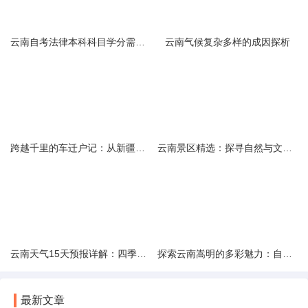
云南自考法律本科科目学分需求解析
云南气候复杂多样的成因探析
跨越千里的车迁户记：从新疆到云南的旅程
云南景区精选：探寻自然与文化的绝美交融
云南天气15天预报详解：四季如春的多样变化
探索云南嵩明的多彩魅力：自然风光与文化之旅
最新文章