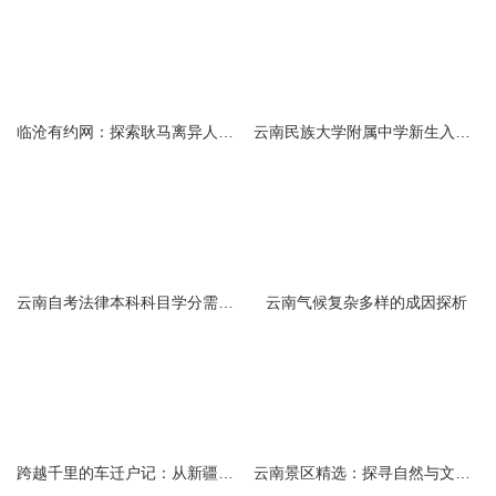
临沧有约网：探索耿马离异人群的在线交友新选择
云南民族大学附属中学新生入学必备生活用品清单及建议
云南自考法律本科科目学分需求解析
云南气候复杂多样的成因探析
跨越千里的车迁户记：从新疆到云南的旅程
云南景区精选：探寻自然与文化的绝美交融