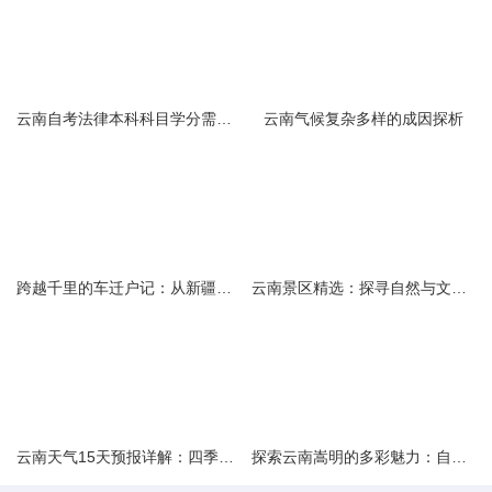
云南自考法律本科科目学分需求解析
云南气候复杂多样的成因探析
跨越千里的车迁户记：从新疆到云南的旅程
云南景区精选：探寻自然与文化的绝美交融
云南天气15天预报详解：四季如春的多样变化
探索云南嵩明的多彩魅力：自然风光与文化之旅