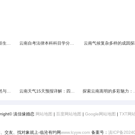
云南民族大学附属中学新生入学必备生活用品清单及建议
云南自考法律本科科目学分需求解析
云南气候复杂多样的成因探
云南景区精选：探寻自然与文化的绝美交融
云南天气15天预报详解：四季如春的多样变化
探索云南嵩明的多彩
yright© 滇佳缘婚恋
网站地图
|
百度网站地图
|
Google网站地图
|
TXT网
、交友、找对象就上-临沧有约网
www.lcyyw.com
备案号：
滇ICP备2024