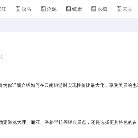
双江
耿马
沧源
镇康
永德
云县
6
将为你详细介绍如何在云南旅游时实现性价比最大化，享受美景的也
，确定游览大理、丽江、香格里拉等经典景点，还是选择更具特色的古