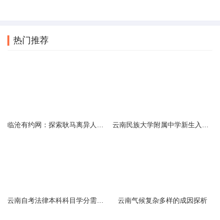
热门推荐
临沧有约网：探索耿马离异人群的在线交友新选择
云南民族大学附属中学新生入学必备生活用品清单及建议
云南自考法律本科科目学分需求解析
云南气候复杂多样的成因探析