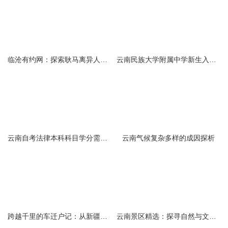
临沧有约网：探索耿马离异人群的在线交友新选择
云南民族大学附属中学新生入学必备生活用品清单及建议
云南自考法律本科科目学分需求解析
云南气候复杂多样的成因探析
跨越千里的车迁户记：从新疆到云南的旅程
云南景区精选：探寻自然与文化的绝美交融