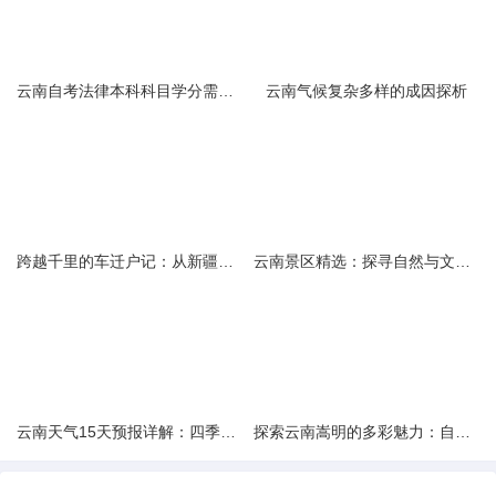
云南自考法律本科科目学分需求解析
云南气候复杂多样的成因探析
跨越千里的车迁户记：从新疆到云南的旅程
云南景区精选：探寻自然与文化的绝美交融
云南天气15天预报详解：四季如春的多样变化
探索云南嵩明的多彩魅力：自然风光与文化之旅