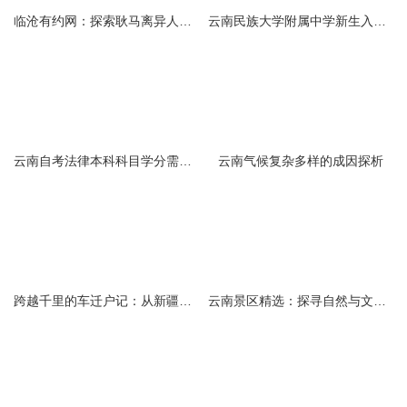
临沧有约网：探索耿马离异人群的在线交友新选择
云南民族大学附属中学新生入学必备生活用品清单及建议
云南自考法律本科科目学分需求解析
云南气候复杂多样的成因探析
跨越千里的车迁户记：从新疆到云南的旅程
云南景区精选：探寻自然与文化的绝美交融