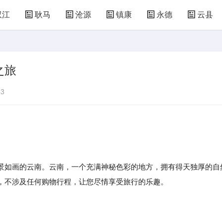
双江
耿马
沧源
镇康
永德
云县
之旅
3
景如画的云南。云南，一个充满神秘色彩的地方，拥有得天独厚的自
，不涉及任何购物行程，让您尽情享受旅行的乐趣。