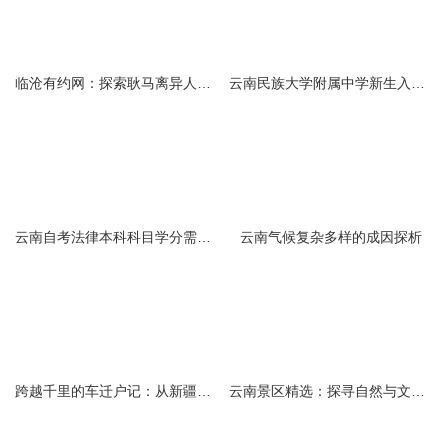
临沧有约网：探索耿马离异人群的在线交友新选择
云南民族大学附属中学新生入学必备生活用品清单及建议
云南自考法律本科科目学分需求解析
云南气候复杂多样的成因探析
跨越千里的车迁户记：从新疆到云南的旅程
云南景区精选：探寻自然与文化的绝美交融