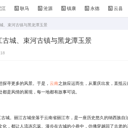
双江
耿马
沧源
镇康
永德
云县
古城、束河古镇与黑龙潭玉景
江古城、束河古镇与黑龙潭玉景
18
探寻更多的风景。于是，
云南
之旅应运而生，从重庆出发，直抵云
处都是风情的展现，每一地都有故事可说。
丽江古城。丽江古城坐落于云南省丽江市，是一座历史悠久的纳西族自
文化，都让人流连忘返。漫步在古城的小巷中，仿佛穿越回了古老的