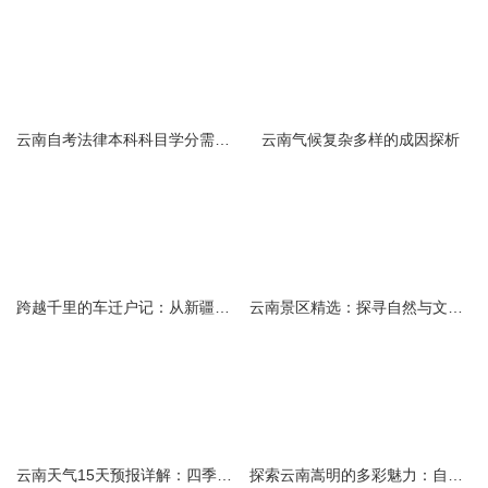
云南自考法律本科科目学分需求解析
云南气候复杂多样的成因探析
跨越千里的车迁户记：从新疆到云南的旅程
云南景区精选：探寻自然与文化的绝美交融
云南天气15天预报详解：四季如春的多样变化
探索云南嵩明的多彩魅力：自然风光与文化之旅