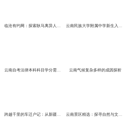
临沧有约网：探索耿马离异人群的在线交友新选择
云南民族大学附属中学新生入学必备生活用品清单及建议
云南自考法律本科科目学分需求解析
云南气候复杂多样的成因探析
跨越千里的车迁户记：从新疆到云南的旅程
云南景区精选：探寻自然与文化的绝美交融