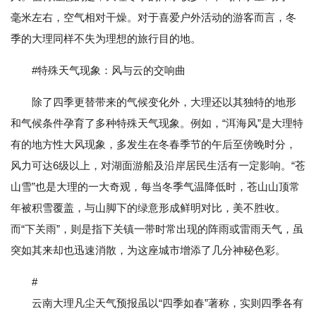
毫米左右，空气相对干燥。对于喜爱户外活动的游客而言，冬
季的大理同样不失为理想的旅行目的地。
#特殊天气现象：风与云的交响曲
除了四季更替带来的气候变化外，大理还以其独特的地形
和气候条件孕育了多种特殊天气现象。例如，“洱海风”是大理特
有的地方性大风现象，多发生在冬春季节的午后至傍晚时分，
风力可达6级以上，对湖面游船及沿岸居民生活有一定影响。“苍
山雪”也是大理的一大奇观，每当冬季气温降低时，苍山山顶常
年被积雪覆盖，与山脚下的绿意形成鲜明对比，美不胜收。
而“下关雨”，则是指下关镇一带时常出现的阵雨或雷雨天气，虽
突如其来却也迅速消散，为这座城市增添了几分神秘色彩。
#
云南大理凡尘天气预报虽以“四季如春”著称，实则四季各有