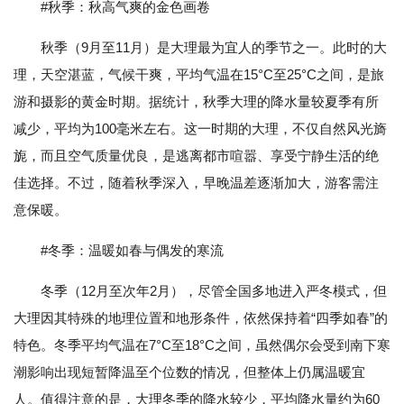
#秋季：秋高气爽的金色画卷
秋季（9月至11月）是大理最为宜人的季节之一。此时的大
理，天空湛蓝，气候干爽，平均气温在15°C至25°C之间，是旅
游和摄影的黄金时期。据统计，秋季大理的降水量较夏季有所
减少，平均为100毫米左右。这一时期的大理，不仅自然风光旖
旎，而且空气质量优良，是逃离都市喧嚣、享受宁静生活的绝
佳选择。不过，随着秋季深入，早晚温差逐渐加大，游客需注
意保暖。
#冬季：温暖如春与偶发的寒流
冬季（12月至次年2月），尽管全国多地进入严冬模式，但
大理因其特殊的地理位置和地形条件，依然保持着“四季如春”的
特色。冬季平均气温在7°C至18°C之间，虽然偶尔会受到南下寒
潮影响出现短暂降温至个位数的情况，但整体上仍属温暖宜
人。值得注意的是，大理冬季的降水较少，平均降水量约为60