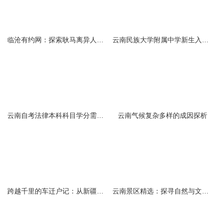
临沧有约网：探索耿马离异人群的在线交友新选择
云南民族大学附属中学新生入学必备生活用品清单及建议
云南自考法律本科科目学分需求解析
云南气候复杂多样的成因探析
跨越千里的车迁户记：从新疆到云南的旅程
云南景区精选：探寻自然与文化的绝美交融