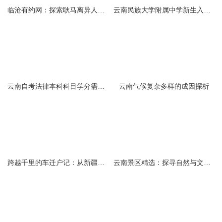
临沧有约网：探索耿马离异人群的在线交友新选择
云南民族大学附属中学新生入学必备生活用品清单及建议
云南自考法律本科科目学分需求解析
云南气候复杂多样的成因探析
跨越千里的车迁户记：从新疆到云南的旅程
云南景区精选：探寻自然与文化的绝美交融