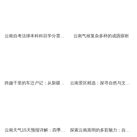
云南自考法律本科科目学分需求解析
云南气候复杂多样的成因探析
跨越千里的车迁户记：从新疆到云南的旅程
云南景区精选：探寻自然与文化的绝美交融
云南天气15天预报详解：四季如春的多样变化
探索云南嵩明的多彩魅力：自然风光与文化之旅