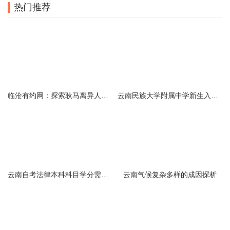
热门推荐
临沧有约网：探索耿马离异人群的在线交友新选择
云南民族大学附属中学新生入学必备生活用品清单及建议
云南自考法律本科科目学分需求解析
云南气候复杂多样的成因探析