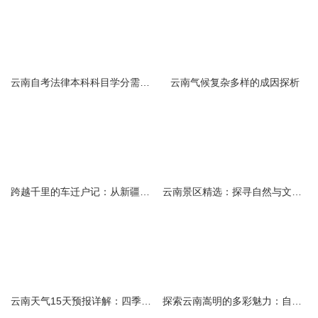
云南自考法律本科科目学分需求解析
云南气候复杂多样的成因探析
跨越千里的车迁户记：从新疆到云南的旅程
云南景区精选：探寻自然与文化的绝美交融
云南天气15天预报详解：四季如春的多样变化
探索云南嵩明的多彩魅力：自然风光与文化之旅