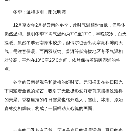
冬季：温和少雨，阳光明媚
12月至次年2月是云南的冬季，此时气温相对较低，但整体
仍然温和。昆明冬季平均气温约为7°C至17°C，早晚较冷，白天
温暖。虽然冬季云南降水较少，但偶尔也会出现寒潮和冻雨天
气，需注意保暖。而西双版纳、普洱等低海拔地区冬季气温相
对较高，平均在18°C至25°C之间，依然保持着温暖湿润的特
点。
冬季的云南是观鸟和赏梅的好时节。元阳梯田在冬日阳光
下闪耀着金色的光芒，吸引了无数摄影爱好者前来捕捉这难得
的美景。香格里拉的冬日雪景也格外迷人，雪山、冰湖、原始
森林交相辉映，构成了一幅幅动人心魄的画面。
云南的四季各有千秋，无论是春日的温暖湿润、夏日的炎