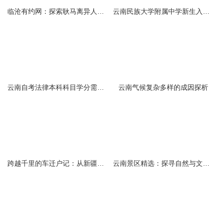
临沧有约网：探索耿马离异人群的在线交友新选择
云南民族大学附属中学新生入学必备生活用品清单及建议
云南自考法律本科科目学分需求解析
云南气候复杂多样的成因探析
跨越千里的车迁户记：从新疆到云南的旅程
云南景区精选：探寻自然与文化的绝美交融