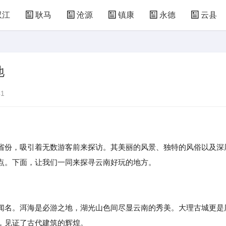
双江
耿马
沧源
镇康
永德
云县
地
1
省份，吸引着无数游客前来探访。其美丽的风景、独特的风俗以及深
点。下面，让我们一同来探寻云南好玩的地方。
闻名。洱海是必游之地，湖光山色间尽显云南的秀美。大理古城更是
，见证了古代建筑的辉煌。