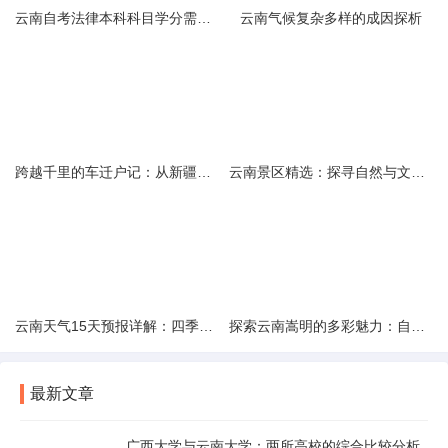
云南自考法律本科科目学分需求解析
云南气候复杂多样的成因探析
跨越千里的车迁户记：从新疆到云南的旅程
云南景区精选：探寻自然与文化的绝美交融
云南天气15天预报详解：四季如春的多样变化
探索云南嵩明的多彩魅力：自然风光与文化之旅
最新文章
广西大学与云南大学：两所高校的综合比较分析