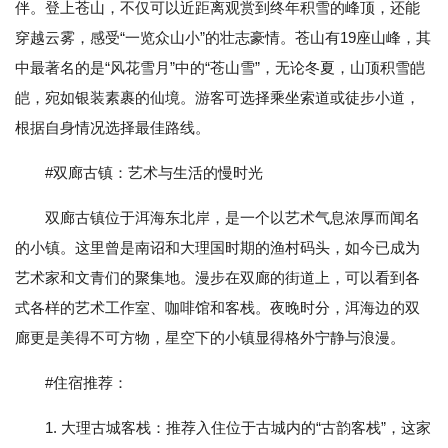
伴。登上苍山，不仅可以近距离观赏到终年积雪的峰顶，还能
穿越云雾，感受“一览众山小”的壮志豪情。苍山有19座山峰，其
中最著名的是“风花雪月”中的“苍山雪”，无论冬夏，山顶积雪皑
皑，宛如银装素裹的仙境。游客可选择乘坐索道或徒步小道，
根据自身情况选择最佳路线。
#双廊古镇：艺术与生活的慢时光
双廊古镇位于洱海东北岸，是一个以艺术气息浓厚而闻名
的小镇。这里曾是南诏和大理国时期的渔村码头，如今已成为
艺术家和文青们的聚集地。漫步在双廊的街道上，可以看到各
式各样的艺术工作室、咖啡馆和客栈。夜晚时分，洱海边的双
廊更是美得不可方物，星空下的小镇显得格外宁静与浪漫。
#住宿推荐：
1. 大理古城客栈：推荐入住位于古城内的“古韵客栈”，这家