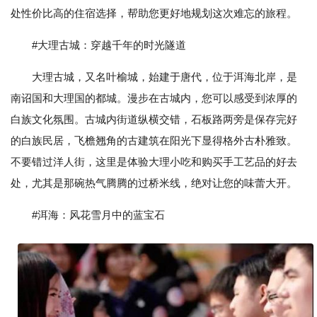
处性价比高的住宿选择，帮助您更好地规划这次难忘的旅程。
#大理古城：穿越千年的时光隧道
大理古城，又名叶榆城，始建于唐代，位于洱海北岸，是
南诏国和大理国的都城。漫步在古城内，您可以感受到浓厚的
白族文化氛围。古城内街道纵横交错，石板路两旁是保存完好
的白族民居，飞檐翘角的古建筑在阳光下显得格外古朴雅致。
不要错过洋人街，这里是体验大理小吃和购买手工艺品的好去
处，尤其是那碗热气腾腾的过桥米线，绝对让您的味蕾大开。
#洱海：风花雪月中的蓝宝石