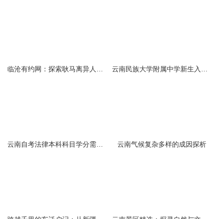
临沧有约网：探索耿马离异人群的在线交友新选择
云南民族大学附属中学新生入学必备生活用品清单及建议
云南自考法律本科科目学分需求解析
云南气候复杂多样的成因探析