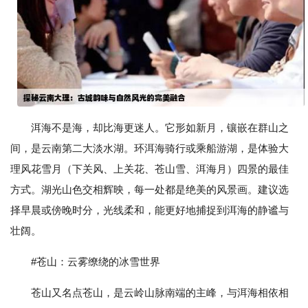
洱海不是海，却比海更迷人。它形如新月，镶嵌在群山之
间，是云南第二大淡水湖。环洱海骑行或乘船游湖，是体验大
理风花雪月（下关风、上关花、苍山雪、洱海月）四景的最佳
方式。湖光山色交相辉映，每一处都是绝美的风景画。建议选
择早晨或傍晚时分，光线柔和，能更好地捕捉到洱海的静谧与
壮阔。
#苍山：云雾缭绕的冰雪世界
苍山又名点苍山，是云岭山脉南端的主峰，与洱海相依相