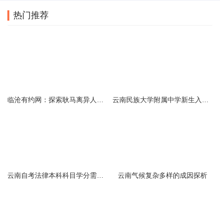
热门推荐
临沧有约网：探索耿马离异人群的在线交友新选择
云南民族大学附属中学新生入学必备生活用品清单及建议
云南自考法律本科科目学分需求解析
云南气候复杂多样的成因探析