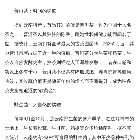
普洱茶：时间的味道
提到云南特产，首当其冲的便是普洱茶。作为中国十大名
茶之一，普洱茶以其独特的陈香、耐泡性和保健功能而闻名于
世。据统计，云南拥有全球最大的古茶园面积，约250万亩，其
中普洱市就占据了近一半的份额。普洱茶分为生茶和熟茶，生
茶以自然发酵为主，熟茶则经过人工渥堆发酵，二者在口感和
功效上各有千秋。普洱茶不仅具有降脂减肥、养胃护胃等健康
功效，其收藏价值更是随着年份的增长而不断提升，成为许多
茶友竞相追逐的“软黄金”。
野生菌：大自然的馈赠
每年6月至10月，是云南野生菌的盛产季节。在这片神奇的
土地上，生长着松茸、牛肝菌、鸡枞等众多珍稀菌种。据不完
全统计，云南约有250种可食用的野生菌，其中不少品种被列为