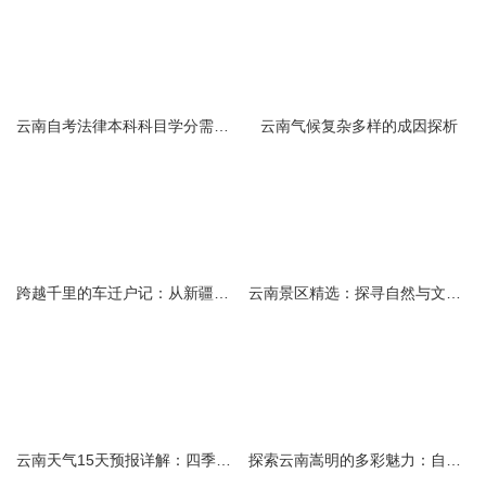
云南自考法律本科科目学分需求解析
云南气候复杂多样的成因探析
跨越千里的车迁户记：从新疆到云南的旅程
云南景区精选：探寻自然与文化的绝美交融
云南天气15天预报详解：四季如春的多样变化
探索云南嵩明的多彩魅力：自然风光与文化之旅