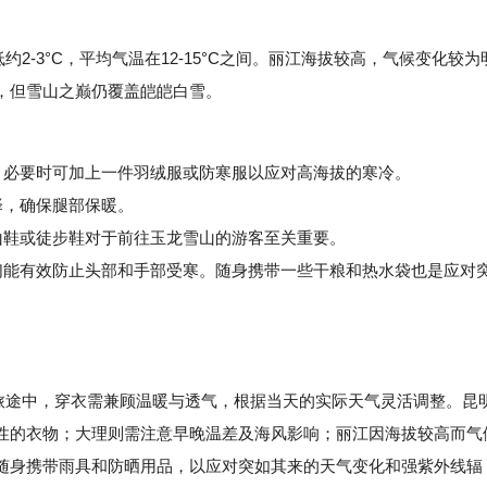
约2-3°C，平均气温在12-15°C之间。丽江海拔较高，气候变化较为
，但雪山之巅仍覆盖皑皑白雪。
必要时可加上一件羽绒服或防寒服以应对高海拔的寒冷。
择，确保腿部保暖。
鞋或徒步鞋对于前往玉龙雪山的游客至关重要。
能有效防止头部和手部受寒。随身携带一些干粮和热水袋也是应对
江的旅途中，穿衣需兼顾温暖与透气，根据当天的实际天气灵活调整。昆
性的衣物；大理则需注意早晚温差及海风影响；丽江因海拔较高而气
随身携带雨具和防晒用品，以应对突如其来的天气变化和强紫外线辐