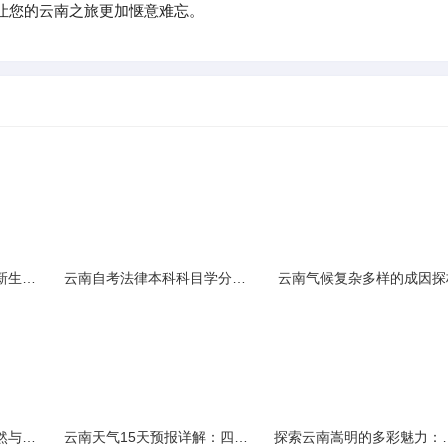
让您的云南之旅更加惬意难忘。
云南民族大学附属中学新生入学必备生活用品清单及建议
云南自考法律本科科目学分需求解析
云南气候复杂多样的成因探
云南景区精选：探寻自然与文化的绝美交融
云南天气15天预报详解：四季如春的多样变化
探索云南嵩明的多彩