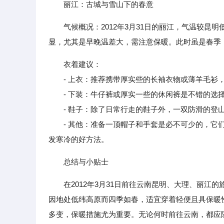
丽江：古城与雪山下的春意
气候概况：2012年3月31日的丽江，气温较昆明低
显，尤其是早晚温差大，需注意保暖。此时虽是春季
衣着建议：
- 上衣：推荐携带厚实些的长袖衣物或薄羊毛衫，
- 下装：牛仔裤或厚实一些的休闲裤是不错的选
- 鞋子：除了日常行走的鞋子外，一双防滑的登山
- 其他：准备一顶帽子和手套是必不可少的，它们
发寒冷的好方法。
总结与小贴士
在2012年3月31日前往云南昆明、大理、丽
因地处低纬高原而四季如春，适宜穿着轻便且具保暖
多变，保暖措施尤为重要。无论何时前往云南，都应