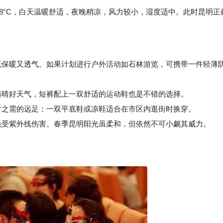
为18°C，白天温暖舒适，夜晚稍凉，风力较小，湿度适中。此时昆明正
保暖又透气。如果计划进行户外活动如石林游览，可携带一件轻薄
晴好天气，短裤配上一双舒适的运动鞋也是不错的选择。
之需的远足；一双平底鞋或凉鞋适合在市区内逛街时换穿。
受紫外线伤害。春季昆明阳光虽柔和，但依然不可小觑其威力。