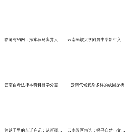
临沧有约网：探索耿马离异人群的在线交友新选择
云南民族大学附属中学新生入学必备生活用品清单及建议
云南自考法律本科科目学分需求解析
云南气候复杂多样的成因探析
跨越千里的车迁户记：从新疆到云南的旅程
云南景区精选：探寻自然与文化的绝美交融