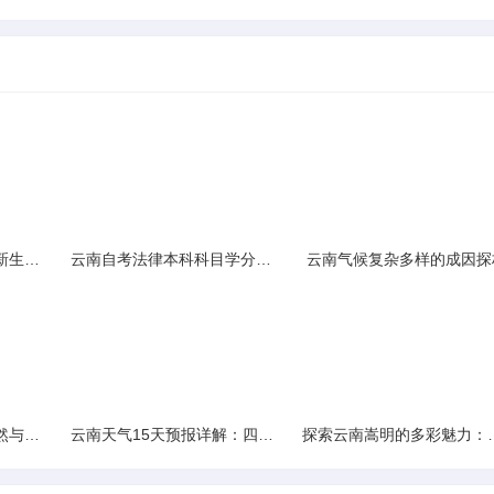
云南民族大学附属中学新生入学必备生活用品清单及建议
云南自考法律本科科目学分需求解析
云南气候复杂多样的成因探
云南景区精选：探寻自然与文化的绝美交融
云南天气15天预报详解：四季如春的多样变化
探索云南嵩明的多彩