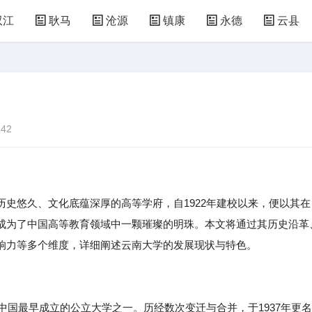
双江
耿马
沧源
镇康
永德
云县
42
史悠久、文化底蕴深厚的高等学府，自1922年建校以来，便以其在
成为了中国高等教育领域中一颗璀璨的明珠。本文将通过其历史沿革
响力等多个维度，详细阐述云南大学的发展现状与特色。
是中国最早成立的公立大学之一。历经数次变迁与合并，于1937年更名