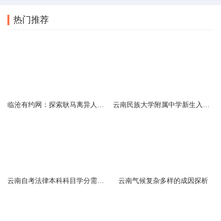
热门推荐
临沧有约网：探索耿马离异人群的在线交友新选择
云南民族大学附属中学新生入学必备生活用品清单及建议
云南自考法律本科科目学分需求解析
云南气候复杂多样的成因探析