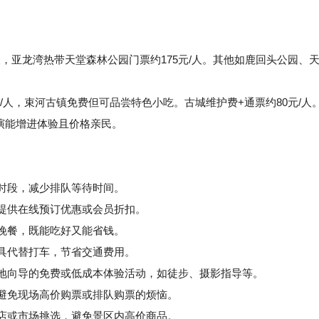
/人，亚龙湾热带天堂森林公园门票约175元/人。其他如鹿回头公园、
。
/人，束河古镇免费但可品尝特色小吃。古城维护费+通票约80元/人
表演能增进体验且价格亲民。
峰时段，减少排队等待时间。
提供在线预订优惠或会员折扣。
晚餐，既能吃好又能省钱。
具代替打车，节省交通费用。
地向导的免费或低成本体验活动，如徒步、摄影指导等。
避免现场高价购票或排队购票的烦恼。
店或市场挑选，避免景区内高价商品。