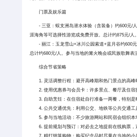
门票及娱乐篇
- 三亚：蜈支洲岛潜水体验（含装备）约600元
涯海角等可选择性游览或免费开放。总计约875元/人
- 丽江：玉龙雪山+冰川公园索道+蓝月谷约600元
总计约680元/人。参与当地的篝火晚会或民族歌舞
综合节省策略
1. 灵活调整行程：避开高峰期和热门景点的高
2. 使用优惠券与会员卡：许多景点、餐厅及住宿
3. 自助烹饪：在住宿处自行准备一两餐，特别是
4. 公共交通优先：利用公交、地铁等公共交通工
5. 参与当地活动：不少旅游网站和民宿会组织本
6. 提前规划与预订：对必去之地提前在线购票，
7. 精打细算购物：购买纪念品时尽量在当地的小