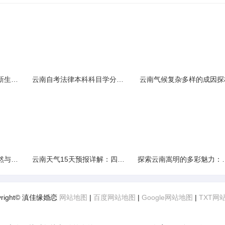
云南民族大学附属中学新生入学必备生活用品清单及建议
云南自考法律本科科目学分需求解析
云南气候复杂多样的成因探
云南景区精选：探寻自然与文化的绝美交融
云南天气15天预报详解：四季如春的多样变化
探索云南嵩明的多彩
yright© 滇佳缘婚恋
网站地图
|
百度网站地图
|
Google网站地图
|
TXT网