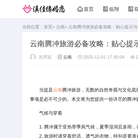
首页
临翔
当前位置：
首页
>
云南
> 云南腾冲旅游必备攻略：贴心提示
云南腾冲旅游必备攻略：贴心提
元萍冠
云南
2025-11-01 17:30:04
2
当提及
云南
腾冲旅游，无数的自然奇观与文化底
事项是必不可少的。本文将为您提供一份详尽的腾冲
气候与穿着
1. 腾冲属于亚热带季风气候，夏季湿润且多雨
2. 旅游时请穿着舒适、透气的衣物，特别是要准