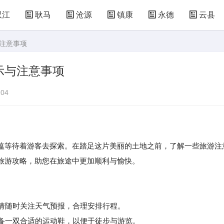
双江
耿马
沧源
镇康
永德
云县
与注意事项
示与注意事项
04
蕴等待着游客去探索。在踏足这片美丽的土地之前，了解一些旅游注
旅游攻略，助您在旅途中更加顺利与愉快。
，请随时关注天气预报，合理安排行程。
备一双合适的运动鞋，以便于徒步与游览。