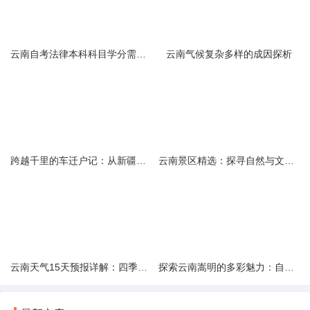
云南自考法律本科科目学分需求解析
云南气候复杂多样的成因探析
跨越千里的车迁户记：从新疆到云南的旅程
云南景区精选：探寻自然与文化的绝美交融
云南天气15天预报详解：四季如春的多样变化
探索云南嵩明的多彩魅力：自然风光与文化之旅