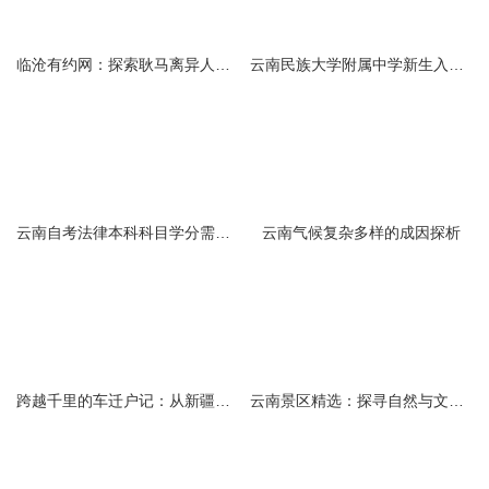
临沧有约网：探索耿马离异人群的在线交友新选择
云南民族大学附属中学新生入学必备生活用品清单及建议
云南自考法律本科科目学分需求解析
云南气候复杂多样的成因探析
跨越千里的车迁户记：从新疆到云南的旅程
云南景区精选：探寻自然与文化的绝美交融