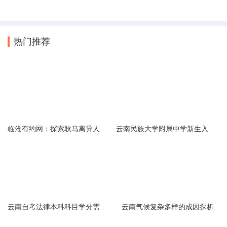
热门推荐
临沧有约网：探索耿马离异人群的在线交友新选择
云南民族大学附属中学新生入学必备生活用品清单及建议
云南自考法律本科科目学分需求解析
云南气候复杂多样的成因探析