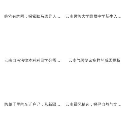
临沧有约网：探索耿马离异人群的在线交友新选择
云南民族大学附属中学新生入学必备生活用品清单及建议
云南自考法律本科科目学分需求解析
云南气候复杂多样的成因探析
跨越千里的车迁户记：从新疆到云南的旅程
云南景区精选：探寻自然与文化的绝美交融