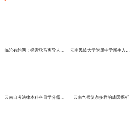
临沧有约网：探索耿马离异人群的在线交友新选择
云南民族大学附属中学新生入学必备生活用品清单及建议
云南自考法律本科科目学分需求解析
云南气候复杂多样的成因探析