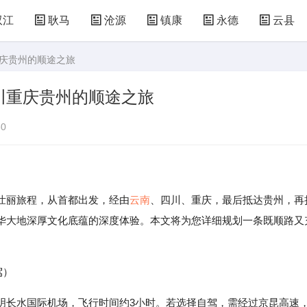
双江
耿马
沧源
镇康
永德
云县
重庆贵州的顺途之旅
川重庆贵州的顺途之旅
0
丽旅程，从首都出发，经由
云南
、四川、重庆，最后抵达贵州，再
华大地深厚文化底蕴的深度体验。本文将为您详细规划一条既顺路又
驾）
明长水国际机场，飞行时间约3小时。若选择自驾，需经过京昆高速