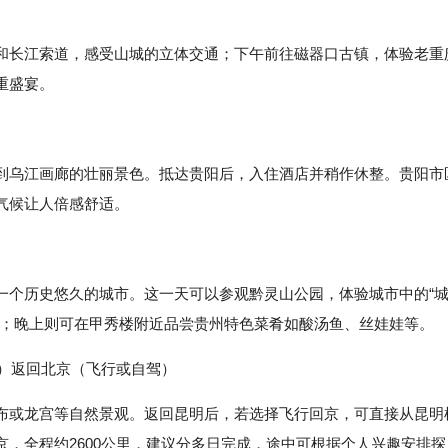
和长江索道，感受山城的立体交通；下午前往磁器口古镇，体验老重
重盛宴。
到乌江画廊的壮丽景色。抵达贵阳后，入住酒店并稍作休整。贵阳市
气候让人倍感舒适。
一个历史悠久的城市。这一天可以参观黔灵山公园，体验城市中的“
力；晚上则可在甲秀楼附近品尝贵州特色菜肴如酸汤鱼、丝娃娃等。
驾）返回北京（飞行或自驾）
布或龙宫等自然景观。返回昆明后，若选择飞行回京，可直接从昆明
，全程约2600公里，建议分多日完成，途中可根据个人兴趣安排探