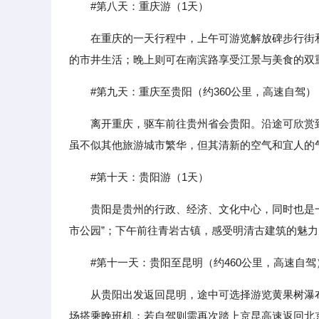
#第八天：重庆游（1天）
在重庆的一天行程中，上午可游览解放碑步行街
的市井生活；晚上则可在南滨路享受江景与美食的双
#第九天：重庆至贵阳（约360公里，高速自驾）
离开重庆，驱车前往贵州省会贵阳。沿途可欣赏
虽不似其他旅游城市繁华，但其清新的空气和宜人的
#第十天：贵阳游（1天）
贵阳是贵州的行政、经济、文化中心，同时也是
市公园”；下午前往青岩古镇，感受明清古建筑的魅
#第十一天：贵阳至昆明（约460公里，高速自
从贵阳出发返回昆明，途中可选择游览黄果树瀑
场搭乘晚班机；若自驾则需再次踏上京昆高速返回北京