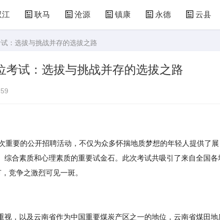
双江
耿马
沧源
镇康
永德
云县
位考试：选拔与挑战并存的选拔之路
单位考试：选拔与挑战并存的选拔之路
59
次重要的公开招聘活动，不仅为众多怀揣地质梦想的年轻人提供了展
、综合素质和心理素质的重要试金石。此次考试共吸引了来自全国各
节，竞争之激烈可见一斑。
重视，以及云南省作为中国重要煤炭产区之一的地位，云南省煤田地