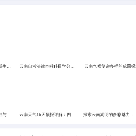
云南民族大学附属中学新生入学必备生活用品清单及建议
云南自考法律本科科目学分需求解析
云南气候复杂多样的成因探
云南景区精选：探寻自然与文化的绝美交融
云南天气15天预报详解：四季如春的多样变化
探索云南嵩明的多彩